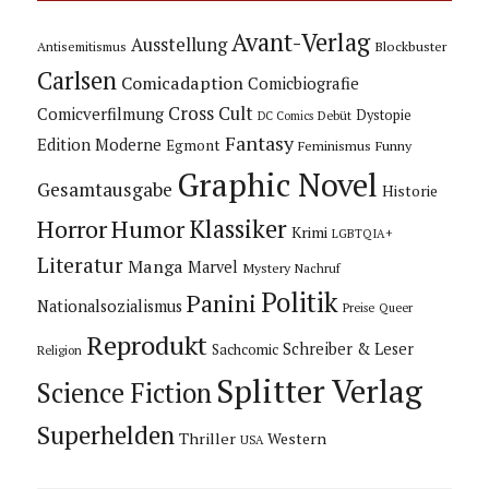
Avant-Verlag
Ausstellung
Blockbuster
Antisemitismus
Carlsen
Comicadaption
Comicbiografie
Cross Cult
Comicverfilmung
Dystopie
Debüt
DC Comics
Fantasy
Edition Moderne
Egmont
Feminismus
Funny
Graphic Novel
Gesamtausgabe
Historie
Horror
Humor
Klassiker
Krimi
LGBTQIA+
Literatur
Manga
Marvel
Mystery
Nachruf
Politik
Panini
Nationalsozialismus
Preise
Queer
Reprodukt
Schreiber & Leser
Sachcomic
Religion
Splitter Verlag
Science Fiction
Superhelden
Thriller
Western
USA