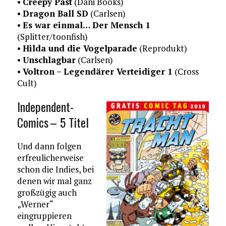
•
Creepy Past
(Dani Books)
•
Dragon Ball SD
(Carlsen)
•
Es war einmal… Der Mensch 1
(Splitter/toonfish)
•
Hilda und die Vogelparade
(Reprodukt)
•
Unschlagbar
(Carlsen)
•
Voltron – Legendärer Verteidiger 1
(Cross
Cult)
Independent-
Comics – 5 Titel
Und dann folgen
erfreulicherweise
schon die Indies, bei
denen wir mal ganz
großzügig auch
„Werner“
eingruppieren