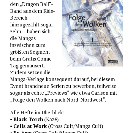
den „Dragon Ball“-
Band aus dem Kids-
Bereich
hinzugezählt sogar
zehn! – haben sich
die Mangas
inzwischen zum
größten Segment
beim Gratis Comic
Tag gemausert.
Zudem setzen die
Manga-Verlage konsequent darauf, bei diesem
Event brandneue Serien zu bewerben, teilweise
sogar als echte „Previews“ wie etwa Carlsen mit
„Folge den Wolken nach Nord-Nordwest“.
Alle Hefte im Überblick:
•
Black Torch
(Kazé)
•
Cells at Work
(Cross Cult/Manga Cult)
•
Ex-Arm
(Cross Cult/Manga Cult)