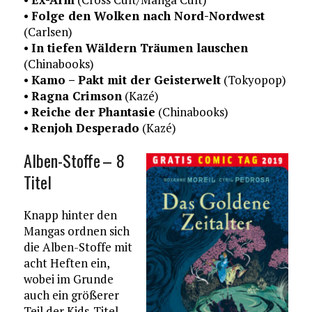
•
Folge den Wolken nach Nord-Nordwest
(Carlsen)
•
In tiefen Wäldern Träumen lauschen
(Chinabooks)
•
Kamo – Pakt mit der Geisterwelt
(Tokyopop)
•
Ragna Crimson
(Kazé)
•
Reiche der Phantasie
(Chinabooks)
•
Renjoh Desperado
(Kazé)
Alben-Stoffe – 8
Titel
Knapp hinter den
Mangas ordnen sich
die Alben-Stoffe mit
acht Heften ein,
wobei im Grunde
auch ein größerer
Teil der Kids-Titel