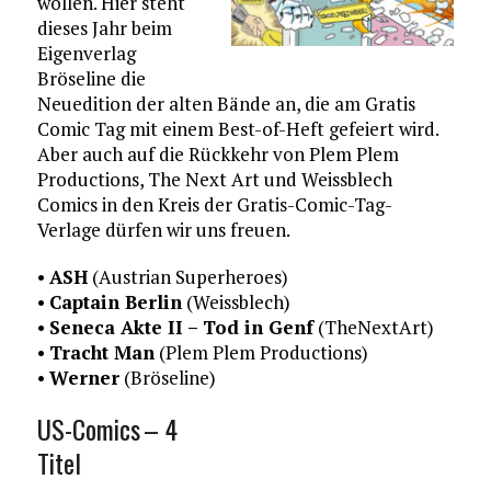
wollen. Hier steht
dieses Jahr beim
Eigenverlag
Bröseline die
Neuedition der alten Bände an, die am Gratis
Comic Tag mit einem Best-of-Heft gefeiert wird.
Aber auch auf die Rückkehr von Plem Plem
Productions, The Next Art und Weissblech
Comics in den Kreis der Gratis-Comic-Tag-
Verlage dürfen wir uns freuen.
•
ASH
(Austrian Superheroes)
•
Captain Berlin
(Weissblech)
•
Seneca Akte II – Tod in Genf
(TheNextArt)
•
Tracht Man
(Plem Plem Productions)
•
Werner
(Bröseline)
US-Comics – 4
Titel