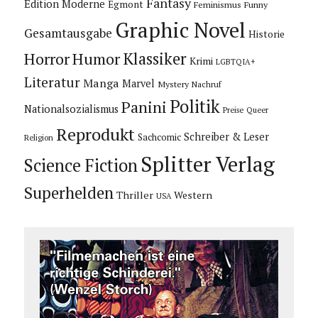
Fantasy
Edition Moderne
Egmont
Feminismus
Funny
Graphic Novel
Gesamtausgabe
Historie
Horror
Humor
Klassiker
Krimi
LGBTQIA+
Literatur
Manga
Marvel
Mystery
Nachruf
Politik
Panini
Nationalsozialismus
Preise
Queer
Reprodukt
Schreiber & Leser
Sachcomic
Religion
Splitter Verlag
Science Fiction
Superhelden
Thriller
Western
USA