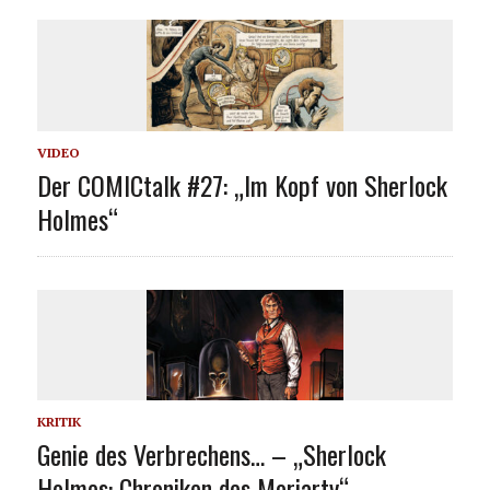
VIDEO
Der COMICtalk #27: „Im Kopf von Sherlock
Holmes“
KRITIK
Genie des Verbrechens… – „Sherlock
Holmes: Chroniken des Moriarty“