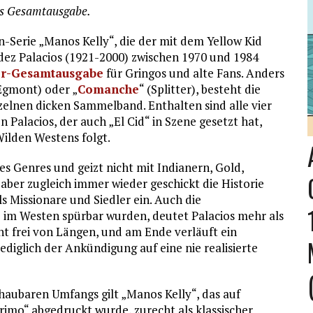
ls Gesamtausgabe.
n-Serie „Manos Kelly“, die der mit dem Yellow Kid
ez Palacios (1921-2000) zwischen 1970 und 1984
r-Gesamtausgabe
für Gringos und alte Fans. Anders
Egmont) oder „
Comanche
“ (Splitter), besteht die
elnen dicken Sammelband. Enthalten sind alle vier
 Palacios, der auch „El Cid“ in Szene gesetzt hat,
ilden Westens folgt.
des Genres und geizt nicht mit Indianern, Gold,
aber zugleich immer wieder geschickt die Historie
 Missionare und Siedler ein. Auch die
im Westen spürbar wurden, deutet Palacios mehr als
cht frei von Längen, und am Ende verläuft ein
iglich der Ankündigung auf eine nie realisierte
haubaren Umfangs gilt „Manos Kelly“, das auf
imo“ abgedruckt wurde, zurecht als klassischer