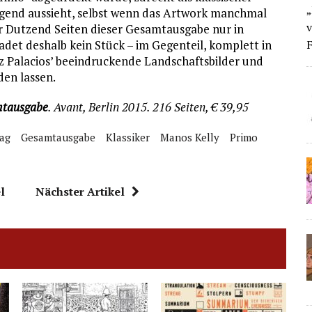
„
agend aussieht, selbst wenn das Artwork manchmal
v
ar Dutzend Seiten dieser Gesamtausgabe nur in
F
det deshalb kein Stück – im Gegenteil, komplett in
 Palacios’ beeindruckende Landschaftsbilder und
en lassen.
mtausgabe
. Avant, Berlin 2015. 216 Seiten, € 39,95
lag
Gesamtausgabe
Klassiker
Manos Kelly
Primo
l
Nächster Artikel