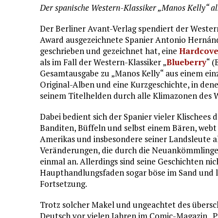
Der spanische Western-Klassiker „Manos Kelly“ a
Der Berliner Avant-Verlag spendiert der Wester
Award ausgezeichnete Spanier Antonio Hernánd
geschrieben und gezeichnet hat, eine
Hardcove
als im Fall der Western-Klassiker „
Blueberry
“ (
Gesamtausgabe zu „Manos Kelly“ aus einem einz
Original-Alben und eine Kurzgeschichte, in denen
seinem Titelhelden durch alle Klimazonen des W
Dabei bedient sich der Spanier vieler Klischees 
Banditen, Büffeln und selbst einem Bären, webt 
Amerikas und insbesondere seiner Landsleute als
Veränderungen, die durch die Neuankömmlinge 
einmal an. Allerdings sind seine Geschichten ni
Haupthandlungsfaden sogar böse im Sand und led
Fortsetzung.
Trotz solcher Makel und ungeachtet des übersc
Deutsch vor vielen Jahren im Comic-Magazin „Pr