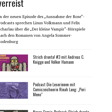
verreist
n der neuen Episode des „Ausnahme der Rose“-
Podcasts sprechen Linus Volkmann und Felix
charlau über die „Der kleine Vampir“-Hörspiele
nach den Romanen von Angela Sommer-
Bodenburg
Strich drunta! #3 mit Andreas C.
Knigge und Volker Hamann
Podcast Die Leserinnen mit
Comiczeichnerin Rinah Lang: „Peri
Meno“
Neuer Comic-Podcast: Strich drunta