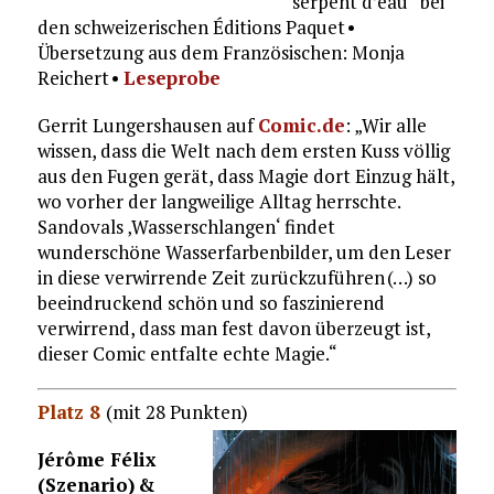
serpent d’eau“ bei
den schweizerischen Éditions Paquet •
Übersetzung aus dem Französischen: Monja
Reichert •
Leseprobe
Gerrit Lungershausen auf
Comic.de
: „Wir alle
wissen, dass die Welt nach dem ersten Kuss völlig
aus den Fugen gerät, dass Magie dort Einzug hält,
wo vorher der langweilige Alltag herrschte.
Sandovals ‚Wasserschlangen‘ findet
wunderschöne Wasserfarbenbilder, um den Leser
in diese verwirrende Zeit zurückzuführen (…) so
beeindruckend schön und so faszinierend
verwirrend, dass man fest davon überzeugt ist,
dieser Comic entfalte echte Magie.“
Platz 8
(mit 28 Punkten)
Jérôme Félix
(Szenario) &