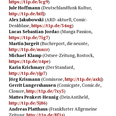
https://t1p.de/lcg9
)
Jule Hoffmann
(Deutschlandfunk Kultur,
http://t1p.de/htfj
)
Alex Jakubowski
(ARD-aktuell, Comic-
Denkblase,
https://t1p.de/34ug
)
Lucas Sebastian Jorda
n (Manga Passion,
https://t1p.de/7ig7
)
Martin Jurgeit
(Buchreport, die neunte,
http://t1p.de/mnzr
)
Michael Klamp
(Ostsee-Zeitung, Rostock,
https://t1p.de/z4pe
)
Karin Krichmayr
(Der Standard,
http://t1p.de/yjp7
)
Jörg Krismann
(Comixene,
http://t1p.de/axkj
)
Gerrit Lungershausen
(Comicgate, Comic.de,
Closure,
http://t1p.de/7xy3
)
Mattes Penkert-Hennig
(Dein Antiheld,
http://t1p.de/5j86
)
Andreas Platthaus
(Frankfurter Allgemeine
Zeitung,
http://t1p.de/8f1s
)