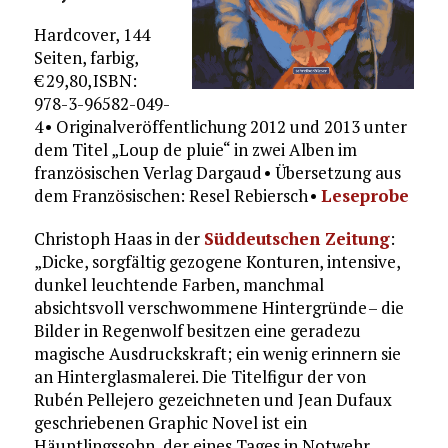
Hardcover, 144
Seiten, farbig,
€ 29,80, ISBN:
978-3-96582-049-
4 • Originalveröffentlichung 2012 und 2013 unter
dem Titel „Loup de pluie“ in zwei Alben im
französischen Verlag Dargaud • Übersetzung aus
dem Französischen: Resel Rebiersch •
Leseprobe
Christoph Haas in der
Süddeutschen Zeitung
:
„Dicke, sorgfältig gezogene Konturen, intensive,
dunkel leuchtende Farben, manchmal
absichtsvoll verschwommene Hintergründe – die
Bilder in Regenwolf besitzen eine geradezu
magische Ausdruckskraft; ein wenig erinnern sie
an Hinterglasmalerei. Die Titelfigur der von
Rubén Pellejero gezeichneten und Jean Dufaux
geschriebenen Graphic Novel ist ein
Häuptlingssohn, der eines Tages in Notwehr