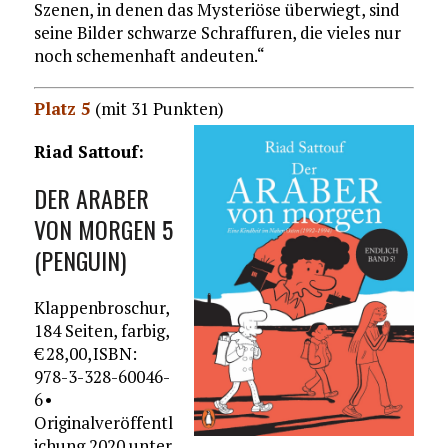
Szenen, in denen das Mysteriöse überwiegt, sind
seine Bilder schwarze Schraffuren, die vieles nur
noch schemenhaft andeuten.“
Platz 5
(mit 31 Punkten)
Riad Sattouf:
DER ARABER
VON MORGEN 5
(PENGUIN)
Klappenbroschur,
184 Seiten, farbig,
€ 28,00, ISBN:
978-3-328-60046-
6 •
Originalveröffentl
ichung 2020 unter