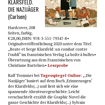
KLARSFELD.
DIE NAZIJÄGER
(Carlsen)
Hardcover, 208
Seiten, farbig,
€ 28,00, ISBN: 978-3-551-79347-8 •
Originalveröffentlichung 2020 unter dem Titel
„Beate et Serge Klarsfeld: un combat contre
l’oubli“ im französischen Verlag La boîte à bulles •
Übersetzung aus dem Französischen von
Christiane Bartelsen •
Leseprobe
Ralf Trommer bei
Tagesspiegel Online
: „‚Die
Nazijäger‘ basiert auf dem Buch ‚Erinnerungen‘
der Klarsfelds (…) und liest sich wie eine
spannende Abenteuergeschichte. Leicht
verschachtelt erzählt die Graphic Novel die
ganze Geschichte der Klarsfelds (…) Sylvain