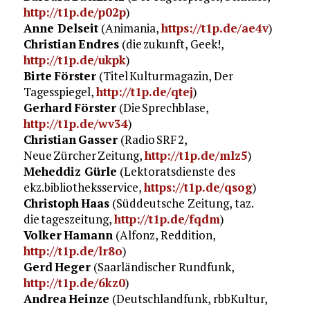
http://t1p.de/p02p
)
Anne Delseit
(Animania,
https://t1p.de/ae4v
)
Christian Endres
(die zukunft, Geek!,
http://t1p.de/ukpk
)
Birte Förster
(Titel Kulturmagazin, Der
Tagesspiegel,
http://t1p.de/qtej
)
Gerhard Förster
(Die Sprechblase,
http://t1p.de/wv34
)
Christian Gasser
(Radio SRF 2,
Neue Zürcher Zeitung,
http://t1p.de/mlz5
)
Meheddiz Gürle
(Lektoratsdienste des
ekz.bibliotheksservice,
https://t1p.de/qsog
)
Christoph Haas
(Süddeutsche Zeitung, taz.
die tageszeitung,
http://t1p.de/fqdm
)
Volker Hamann
(Alfonz, Reddition,
http://t1p.de/lr8o
)
Gerd Heger
(Saarländischer Rundfunk,
http://t1p.de/6kz0
)
Andrea Heinze
(Deutschlandfunk, rbbKultur,