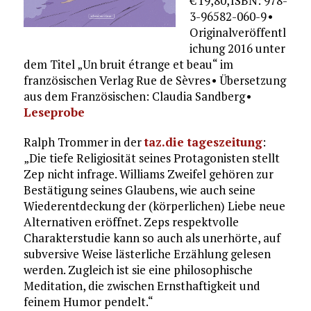
€ 19,80, ISBN: 978-
3-96582-060-9 •
Originalveröffentl
ichung 2016 unter
dem Titel „Un bruit étrange et beau“ im
französischen Verlag Rue de Sèvres • Übersetzung
aus dem Französischen: Claudia Sandberg •
Leseprobe
Ralph Trommer in der
taz.die tageszeitung
:
„Die tiefe Religiosität seines Protagonisten stellt
Zep nicht infrage. Williams Zweifel gehören zur
Bestätigung seines Glaubens, wie auch seine
Wiederentdeckung der (körperlichen) Liebe neue
Alternativen eröffnet. Zeps respektvolle
Charakterstudie kann so auch als unerhörte, auf
subversive Weise lästerliche Erzählung gelesen
werden. Zugleich ist sie eine philosophische
Meditation, die zwischen Ernsthaftigkeit und
feinem Humor pendelt.“