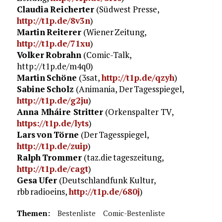
Claudia Reicherter
(Südwest Presse,
http://t1p.de/8v3n
)
Martin Reiterer
(Wiener Zeitung,
http://t1p.de/71xu
)
Volker Robrahn
(Comic-Talk,
http://t1p.de/m4q0)
Martin Schöne
(3sat,
http://t1p.de/qzyh
)
Sabine Scholz
(Animania, Der Tagesspiegel,
http://t1p.de/g2ju
)
Anna Mháire Stritter
(Orkenspalter TV,
https://t1p.de/lyts
)
Lars von Törne
(Der Tagesspiegel,
http://t1p.de/zuip
)
Ralph Trommer
(taz.die tageszeitung,
http://t1p.de/cagt
)
Gesa Ufer
(Deutschlandfunk Kultur,
rbb radioeins,
http://t1p.de/680j
)
Themen:
Bestenliste
Comic-Bestenliste