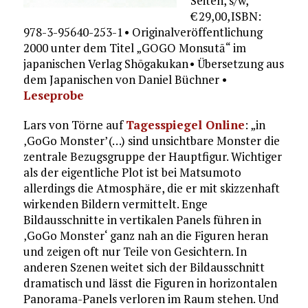
Seiten, s/w,
€ 29,00, ISBN:
978-3-95640-253-1 • Originalveröffentlichung
2000 unter dem Titel „GOGO Monsutā“ im
japanischen Verlag Shōgakukan • Übersetzung aus
dem Japanischen von Daniel Büchner •
Leseprobe
Lars von Törne auf
Tagesspiegel Online
: „in
‚GoGo Monster’ (…) sind unsichtbare Monster die
zentrale Bezugsgruppe der Hauptfigur. Wichtiger
als der eigentliche Plot ist bei Matsumoto
allerdings die Atmosphäre, die er mit skizzenhaft
wirkenden Bildern vermittelt. Enge
Bildausschnitte in vertikalen Panels führen in
‚GoGo Monster‘ ganz nah an die Figuren heran
und zeigen oft nur Teile von Gesichtern. In
anderen Szenen weitet sich der Bildausschnitt
dramatisch und lässt die Figuren in horizontalen
Panorama-Panels verloren im Raum stehen. Und