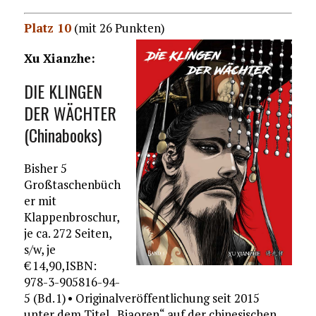
Platz 10
(mit 26 Punkten)
Xu Xianzhe:
DIE KLINGEN
DER WÄCHTER
(Chinabooks)
Bisher 5
Großtaschenbüch
er mit
Klappenbroschur,
je ca. 272 Seiten,
s/w, je
€ 14,90, ISBN:
978-3-905816-94-
5 (Bd. 1) • Originalveröffentlichung seit 2015
unter dem Titel „Biaoren“ auf der chinesischen