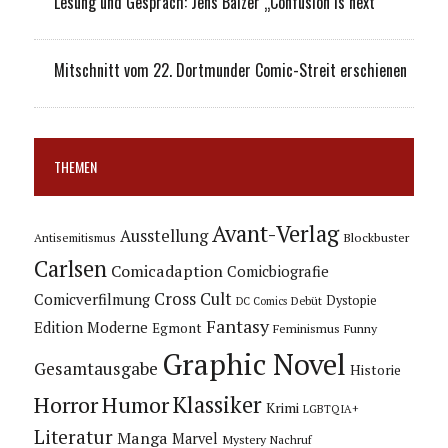
Lesung und Gespräch: Jens Balzer „Confusion is next“
Mitschnitt vom 22. Dortmunder Comic-Streit erschienen
THEMEN
Avant-Verlag
Ausstellung
Blockbuster
Antisemitismus
Carlsen
Comicadaption
Comicbiografie
Cross Cult
Comicverfilmung
Dystopie
Debüt
DC Comics
Fantasy
Edition Moderne
Egmont
Feminismus
Funny
Graphic Novel
Gesamtausgabe
Historie
Horror
Humor
Klassiker
Krimi
LGBTQIA+
Literatur
Manga
Marvel
Mystery
Nachruf