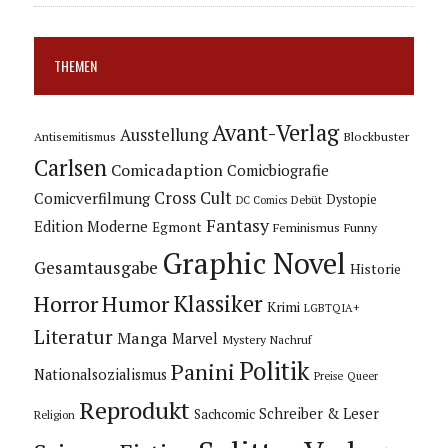
THEMEN
Avant-Verlag
Ausstellung
Blockbuster
Antisemitismus
Carlsen
Comicadaption
Comicbiografie
Cross Cult
Comicverfilmung
Dystopie
Debüt
DC Comics
Fantasy
Edition Moderne
Egmont
Feminismus
Funny
Graphic Novel
Gesamtausgabe
Historie
Horror
Humor
Klassiker
Krimi
LGBTQIA+
Literatur
Manga
Marvel
Mystery
Nachruf
Politik
Panini
Nationalsozialismus
Preise
Queer
Reprodukt
Schreiber & Leser
Sachcomic
Religion