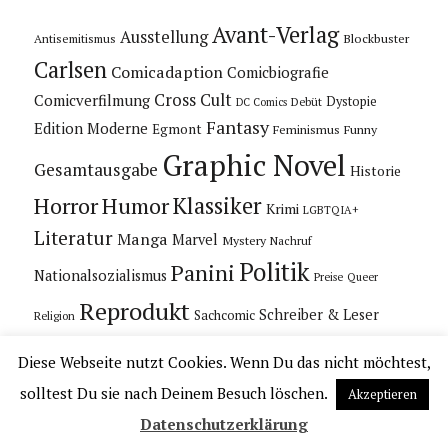
Avant-Verlag
Ausstellung
Blockbuster
Antisemitismus
Carlsen
Comicadaption
Comicbiografie
Cross Cult
Comicverfilmung
Dystopie
Debüt
DC Comics
Fantasy
Edition Moderne
Egmont
Feminismus
Funny
Graphic Novel
Gesamtausgabe
Historie
Horror
Humor
Klassiker
Krimi
LGBTQIA+
Literatur
Manga
Marvel
Mystery
Nachruf
Politik
Panini
Nationalsozialismus
Preise
Queer
Reprodukt
Schreiber & Leser
Sachcomic
Religion
Splitter Verlag
Science Fiction
Diese Webseite nutzt Cookies. Wenn Du das nicht möchtest,
Superhelden
solltest Du sie nach Deinem Besuch löschen.
Akzeptieren
Thriller
Western
USA
Datenschutzerklärung