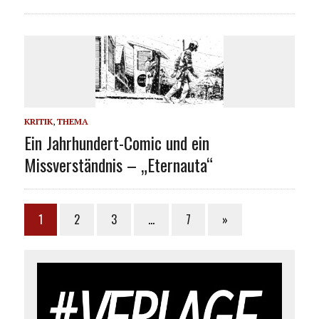
KRITIK
,
THEMA
Ein Jahrhundert-Comic und ein
Missverständnis – „Eternauta“
1
2
3
…
7
»