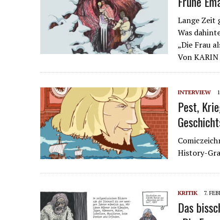
Frühe Ema
Lange Zeit 
Was dahinte
„Die Frau a
Von KARIN
INTERVIEW
1
Pest, Kri
Geschicht
Comiczeichn
History-Gra
KRITIK
7. FE
Das bissch