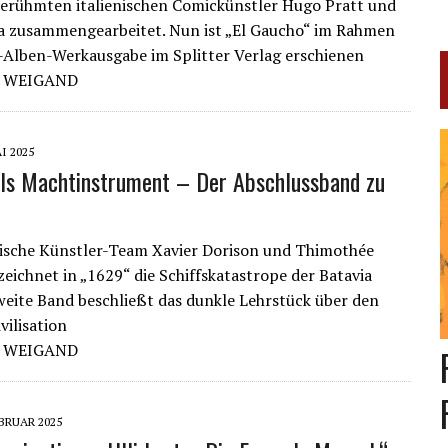
berühmten italienischen Comickünstler Hugo Pratt und
a zusammengearbeitet. Nun ist „El Gaucho“ im Rahmen
Alben-Werkausgabe im Splitter Verlag erschienen
D WEIGAND
AI 2025
als Machtinstrument – Der Abschlussband zu
ische Künstler-Team Xavier Dorison und Thimothée
eichnet in „1629“ die Schiffskatastrope der Batavia
weite Band beschließt das dunkle Lehrstück über den
ivilisation
D WEIGAND
EBRUAR 2025