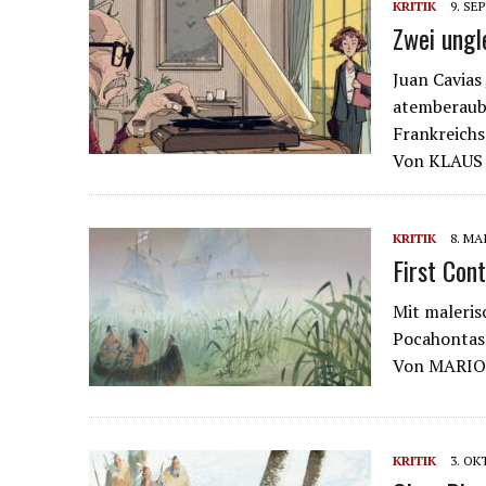
KRITIK
9. SE
Zwei ungl
Juan Cavias 
atemberaube
Frankreichs
Von KLAUS 
KRITIK
8. MA
First Con
Mit maleris
Pocahontasm
Von MARIO
KRITIK
3. OK