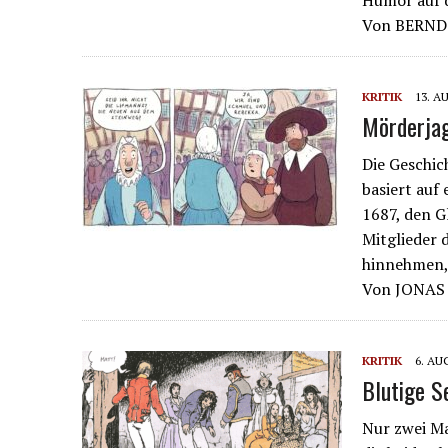
Humor auf d
Von BERN
KRITIK
13. A
Mörderjag
Die Geschic
basiert auf
1687, den G
Mitglieder 
hinnehmen,
Von JONA
KRITIK
6. AU
Blutige S
Nur zwei Ma