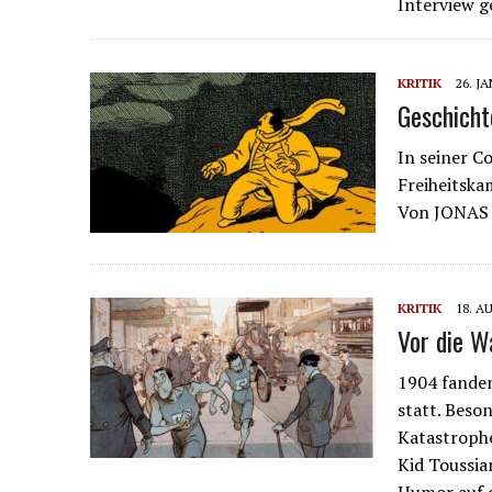
Interview g
KRITIK
26. J
Geschicht
In seiner C
Freiheitska
Von JONA
KRITIK
18. A
Vor die W
1904 fanden
statt. Beso
Katastrophe
Kid Toussia