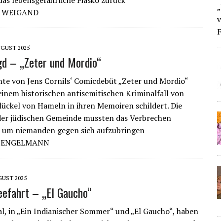
as lebensgefährliche Fiasko zurück
„
D WEIGAND
v
F
UGUST 2025
d – „Zeter und Mordio“
hte von Jens Cornils‘ Comicdebüt „Zeter und Mordio“
 einem historischen antisemitischen Kriminalfall von
lückel von Hameln in ihren Memoiren schildert. Die
der jüdischen Gemeinde mussten das Verbrechen
 um niemanden gegen sich aufzubringen
S ENGELMANN
GUST 2025
eefahrt – „El Gaucho“
l, in „Ein Indianischer Sommer“ und „El Gaucho“, haben