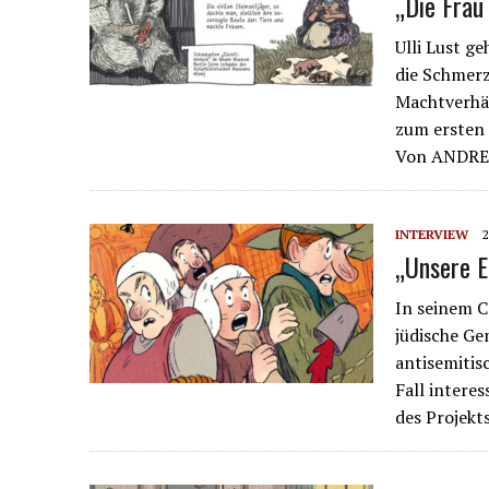
„Die Frau
Ulli Lust g
die Schmerz
Machtverhäl
zum ersten 
Von ANDRE
INTERVIEW
„Unsere E
In seinem C
jüdische Ge
antisemitisc
Fall interes
des Projekt