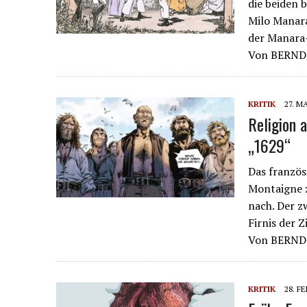
die beiden 
Milo Manar
der Manara-
Von BERN
KRITIK
27. M
Religion 
„1629“
Das französ
Montaigne z
nach. Der z
Firnis der Z
Von BERN
KRITIK
28. F