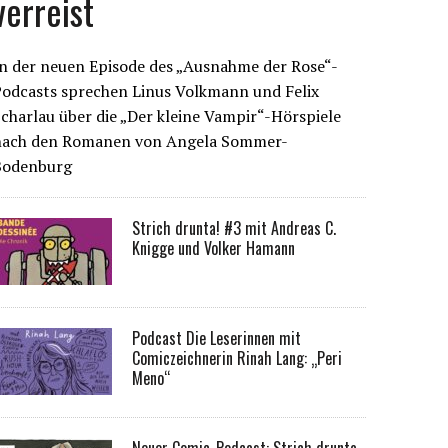
verreist
n der neuen Episode des „Ausnahme der Rose“-
Podcasts sprechen Linus Volkmann und Felix
charlau über die „Der kleine Vampir“-Hörspiele
nach den Romanen von Angela Sommer-
Bodenburg
Strich drunta! #3 mit Andreas C.
Knigge und Volker Hamann
Podcast Die Leserinnen mit
Comiczeichnerin Rinah Lang: „Peri
Meno“
Neuer Comic-Podcast: Strich drunta