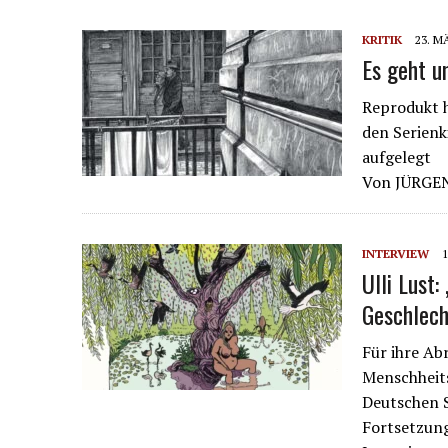
KRITIK
23. M
Es geht 
Reprodukt h
den Serienk
aufgelegt
Von JÜRGE
INTERVIEW
1
Ulli Lust:
Geschlech
Für ihre Ab
Menschheits
Deutschen S
Fortsetzung