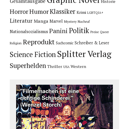
Gesamtausgabe
Historie
Horror
Humor
Klassiker
Krimi
LGBTQIA+
Literatur
Manga
Marvel
Mystery
Nachruf
Politik
Panini
Nationalsozialismus
Preise
Queer
Reprodukt
Schreiber & Leser
Sachcomic
Religion
Splitter Verlag
Science Fiction
Superhelden
Thriller
Western
USA