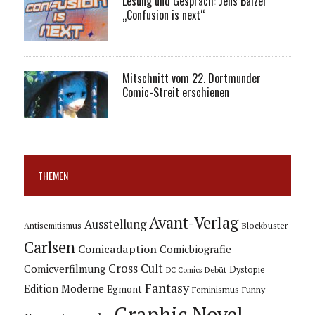
Lesung und Gespräch: Jens Balzer
„Confusion is next“
Mitschnitt vom 22. Dortmunder
Comic-Streit erschienen
THEMEN
Avant-Verlag
Ausstellung
Blockbuster
Antisemitismus
Carlsen
Comicadaption
Comicbiografie
Cross Cult
Comicverfilmung
Dystopie
Debüt
DC Comics
Fantasy
Edition Moderne
Egmont
Feminismus
Funny
Graphic Novel