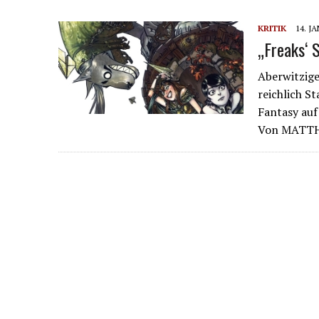
KRITIK
14. J
„Freaks‘ 
Aberwitzige
reichlich S
Fantasy auf
Von MATT