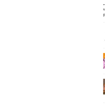
„
v
F