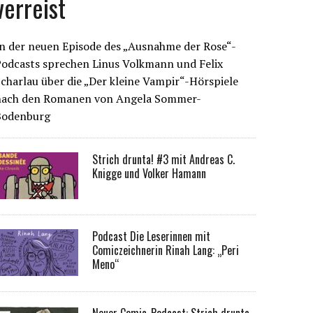
verreist
n der neuen Episode des „Ausnahme der Rose“-
Podcasts sprechen Linus Volkmann und Felix
charlau über die „Der kleine Vampir“-Hörspiele
nach den Romanen von Angela Sommer-
Bodenburg
Strich drunta! #3 mit Andreas C.
Knigge und Volker Hamann
Podcast Die Leserinnen mit
Comiczeichnerin Rinah Lang: „Peri
Meno“
Neuer Comic-Podcast: Strich drunta