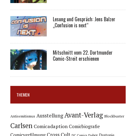
Lesung und Gespräch: Jens Balzer
„Confusion is next“
Mitschnitt vom 22. Dortmunder
Comic-Streit erschienen
THEMEN
Avant-Verlag
Ausstellung
Blockbuster
Antisemitismus
Carlsen
Comicadaption
Comicbiografie
Cross Cult
Comicverfilmung
Dystopie
Debüt
DC Comics