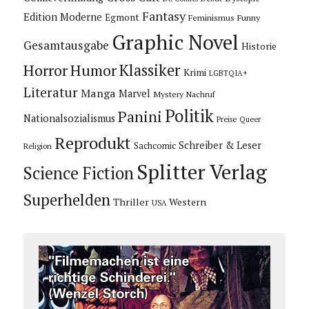
Fantasy
Edition Moderne
Egmont
Feminismus
Funny
Graphic Novel
Gesamtausgabe
Historie
Horror
Humor
Klassiker
Krimi
LGBTQIA+
Literatur
Manga
Marvel
Mystery
Nachruf
Politik
Panini
Nationalsozialismus
Preise
Queer
Reprodukt
Schreiber & Leser
Sachcomic
Religion
Splitter Verlag
Science Fiction
Superhelden
Thriller
Western
USA