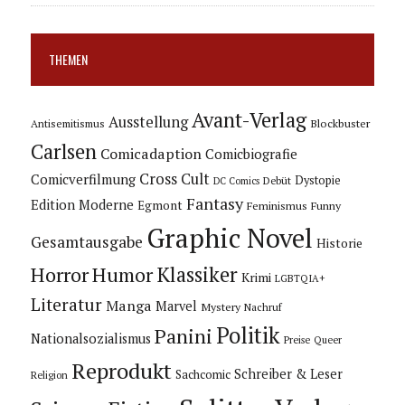
THEMEN
Avant-Verlag
Ausstellung
Blockbuster
Antisemitismus
Carlsen
Comicadaption
Comicbiografie
Cross Cult
Comicverfilmung
Dystopie
Debüt
DC Comics
Fantasy
Edition Moderne
Egmont
Feminismus
Funny
Graphic Novel
Gesamtausgabe
Historie
Horror
Humor
Klassiker
Krimi
LGBTQIA+
Literatur
Manga
Marvel
Mystery
Nachruf
Politik
Panini
Nationalsozialismus
Preise
Queer
Reprodukt
Schreiber & Leser
Sachcomic
Religion