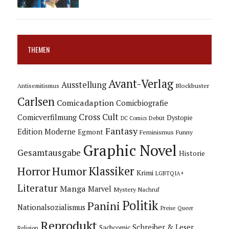
THEMEN
Avant-Verlag
Ausstellung
Blockbuster
Antisemitismus
Carlsen
Comicadaption
Comicbiografie
Cross Cult
Comicverfilmung
Dystopie
Debüt
DC Comics
Fantasy
Edition Moderne
Egmont
Feminismus
Funny
Graphic Novel
Gesamtausgabe
Historie
Horror
Humor
Klassiker
Krimi
LGBTQIA+
Literatur
Manga
Marvel
Mystery
Nachruf
Politik
Panini
Nationalsozialismus
Preise
Queer
Reprodukt
Schreiber & Leser
Sachcomic
Religion