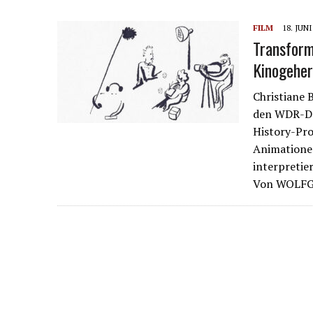
FILM
18. JUNI
Transform
Kinogeher
Christiane 
den WDR-Do
History-Pro
Animationen
interpretie
Von WOLFG