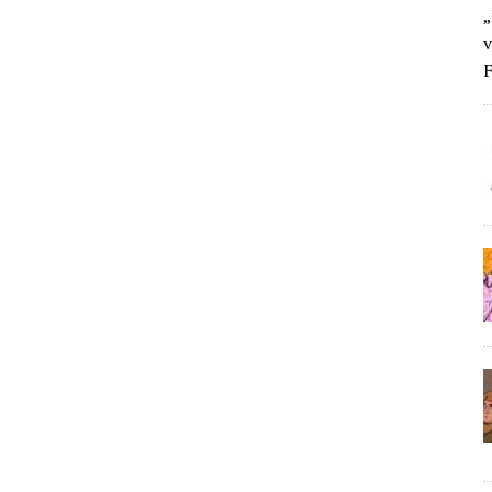
„
v
F