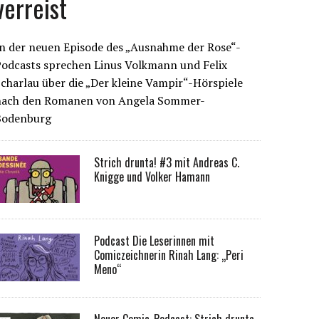
verreist
n der neuen Episode des „Ausnahme der Rose“-
Podcasts sprechen Linus Volkmann und Felix
charlau über die „Der kleine Vampir“-Hörspiele
nach den Romanen von Angela Sommer-
Bodenburg
Strich drunta! #3 mit Andreas C.
Knigge und Volker Hamann
Podcast Die Leserinnen mit
Comiczeichnerin Rinah Lang: „Peri
Meno“
Neuer Comic-Podcast: Strich drunta