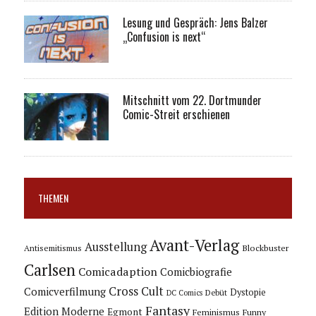
Lesung und Gespräch: Jens Balzer
„Confusion is next“
Mitschnitt vom 22. Dortmunder
Comic-Streit erschienen
THEMEN
Avant-Verlag
Ausstellung
Blockbuster
Antisemitismus
Carlsen
Comicadaption
Comicbiografie
Cross Cult
Comicverfilmung
Dystopie
Debüt
DC Comics
Fantasy
Edition Moderne
Egmont
Feminismus
Funny