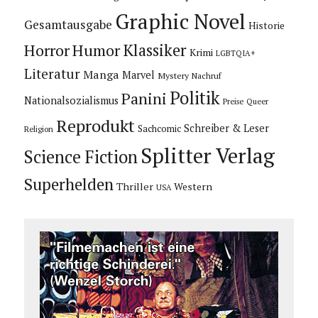
Graphic Novel
Gesamtausgabe
Historie
Horror
Humor
Klassiker
Krimi
LGBTQIA+
Literatur
Manga
Marvel
Mystery
Nachruf
Politik
Panini
Nationalsozialismus
Preise
Queer
Reprodukt
Schreiber & Leser
Sachcomic
Religion
Splitter Verlag
Science Fiction
Superhelden
Thriller
Western
USA