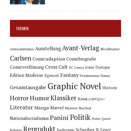
THEMEN
Avant-Verlag
Ausstellung
Blockbuster
Antisemitismus
Carlsen
Comicadaption
Comicbiografie
Cross Cult
Comicverfilmung
Dystopie
Debüt
DC Comics
Fantasy
Edition Moderne
Egmont
Feminismus
Funny
Graphic Novel
Gesamtausgabe
Historie
Horror
Humor
Klassiker
Krimi
LGBTQIA+
Literatur
Manga
Marvel
Mystery
Nachruf
Politik
Panini
Nationalsozialismus
Preise
Queer
Reprodukt
Schreiber & Leser
Sachcomic
Religion