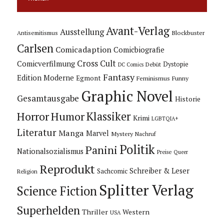
Avant-Verlag
Ausstellung
Blockbuster
Antisemitismus
Carlsen
Comicadaption
Comicbiografie
Cross Cult
Comicverfilmung
Dystopie
Debüt
DC Comics
Fantasy
Edition Moderne
Egmont
Feminismus
Funny
Graphic Novel
Gesamtausgabe
Historie
Horror
Humor
Klassiker
Krimi
LGBTQIA+
Literatur
Manga
Marvel
Mystery
Nachruf
Politik
Panini
Nationalsozialismus
Preise
Queer
Reprodukt
Schreiber & Leser
Sachcomic
Religion
Splitter Verlag
Science Fiction
Superhelden
Thriller
Western
USA