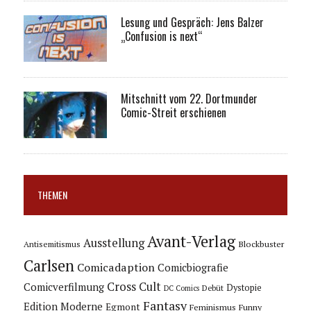
Lesung und Gespräch: Jens Balzer
„Confusion is next“
Mitschnitt vom 22. Dortmunder
Comic-Streit erschienen
THEMEN
Avant-Verlag
Ausstellung
Blockbuster
Antisemitismus
Carlsen
Comicadaption
Comicbiografie
Cross Cult
Comicverfilmung
Dystopie
Debüt
DC Comics
Fantasy
Edition Moderne
Egmont
Feminismus
Funny