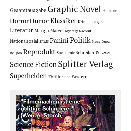
Graphic Novel
Gesamtausgabe
Historie
Horror
Humor
Klassiker
Krimi
LGBTQIA+
Literatur
Manga
Marvel
Mystery
Nachruf
Politik
Panini
Nationalsozialismus
Preise
Queer
Reprodukt
Schreiber & Leser
Sachcomic
Religion
Splitter Verlag
Science Fiction
Superhelden
Thriller
Western
USA