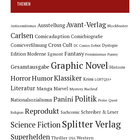
THEMEN
Avant-Verlag
Ausstellung
Blockbuster
Antisemitismus
Carlsen
Comicadaption
Comicbiografie
Cross Cult
Comicverfilmung
Dystopie
Debüt
DC Comics
Fantasy
Edition Moderne
Egmont
Feminismus
Funny
Graphic Novel
Gesamtausgabe
Historie
Horror
Humor
Klassiker
Krimi
LGBTQIA+
Literatur
Manga
Marvel
Mystery
Nachruf
Politik
Panini
Nationalsozialismus
Preise
Queer
Reprodukt
Schreiber & Leser
Sachcomic
Religion
Splitter Verlag
Science Fiction
Superhelden
Thriller
Western
USA