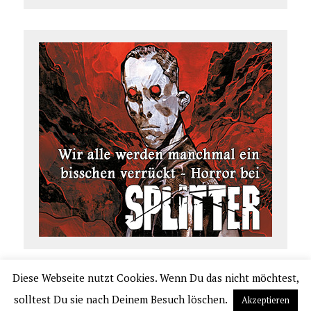
Diese Webseite nutzt Cookies. Wenn Du das nicht möchtest,
COPYRIGHT 2026 | COMIC.DE
solltest Du sie nach Deinem Besuch löschen.
Akzeptieren
|
IMPRESSUM
|
DATENSCHUTZERKLÄRUNG
|
VERLAGSAUSLIEFERUNG UND VER