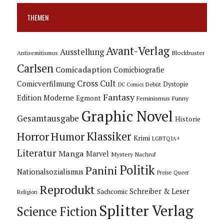
THEMEN
Avant-Verlag
Ausstellung
Blockbuster
Antisemitismus
Carlsen
Comicadaption
Comicbiografie
Cross Cult
Comicverfilmung
Dystopie
Debüt
DC Comics
Fantasy
Edition Moderne
Egmont
Feminismus
Funny
Graphic Novel
Gesamtausgabe
Historie
Horror
Humor
Klassiker
Krimi
LGBTQIA+
Literatur
Manga
Marvel
Mystery
Nachruf
Politik
Panini
Nationalsozialismus
Preise
Queer
Reprodukt
Schreiber & Leser
Sachcomic
Religion
Splitter Verlag
Science Fiction