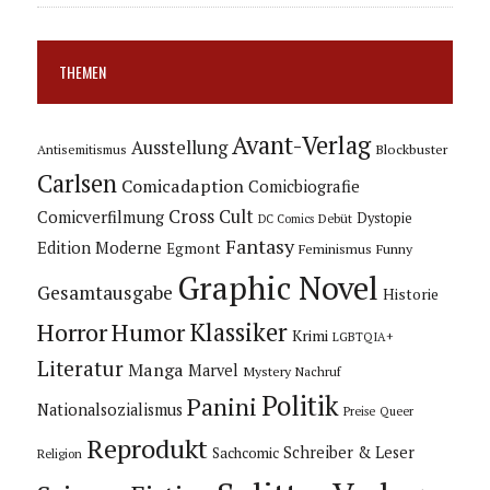
THEMEN
Avant-Verlag
Ausstellung
Blockbuster
Antisemitismus
Carlsen
Comicadaption
Comicbiografie
Cross Cult
Comicverfilmung
Dystopie
Debüt
DC Comics
Fantasy
Edition Moderne
Egmont
Feminismus
Funny
Graphic Novel
Gesamtausgabe
Historie
Horror
Humor
Klassiker
Krimi
LGBTQIA+
Literatur
Manga
Marvel
Mystery
Nachruf
Politik
Panini
Nationalsozialismus
Preise
Queer
Reprodukt
Schreiber & Leser
Sachcomic
Religion