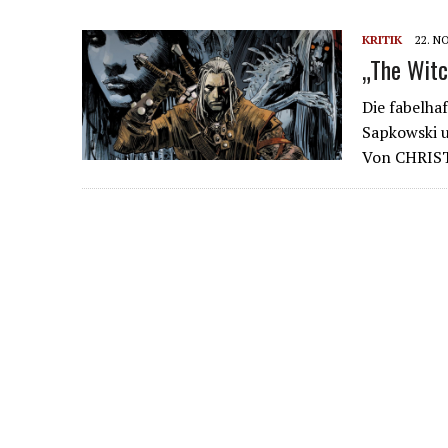
KRITIK
22. N
„The Witc
Die fabelha
Sapkowski 
Von CHRIS