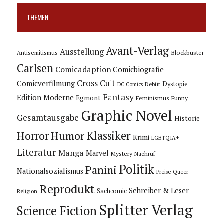
THEMEN
Avant-Verlag
Ausstellung
Blockbuster
Antisemitismus
Carlsen
Comicadaption
Comicbiografie
Cross Cult
Comicverfilmung
Dystopie
Debüt
DC Comics
Fantasy
Edition Moderne
Egmont
Feminismus
Funny
Graphic Novel
Gesamtausgabe
Historie
Horror
Humor
Klassiker
Krimi
LGBTQIA+
Literatur
Manga
Marvel
Mystery
Nachruf
Politik
Panini
Nationalsozialismus
Preise
Queer
Reprodukt
Schreiber & Leser
Sachcomic
Religion
Splitter Verlag
Science Fiction