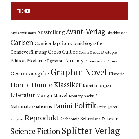
THEMEN
Avant-Verlag
Ausstellung
Blockbuster
Antisemitismus
Carlsen
Comicadaption
Comicbiografie
Cross Cult
Comicverfilmung
Dystopie
Debüt
DC Comics
Fantasy
Edition Moderne
Egmont
Feminismus
Funny
Graphic Novel
Gesamtausgabe
Historie
Horror
Humor
Klassiker
Krimi
LGBTQIA+
Literatur
Manga
Marvel
Mystery
Nachruf
Politik
Panini
Nationalsozialismus
Preise
Queer
Reprodukt
Schreiber & Leser
Sachcomic
Religion
Splitter Verlag
Science Fiction