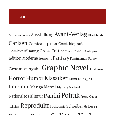
THEMEN
Avant-Verlag
Ausstellung
Blockbuster
Antisemitismus
Carlsen
Comicadaption
Comicbiografie
Cross Cult
Comicverfilmung
Dystopie
Debüt
DC Comics
Fantasy
Edition Moderne
Egmont
Feminismus
Funny
Graphic Novel
Gesamtausgabe
Historie
Horror
Humor
Klassiker
Krimi
LGBTQIA+
Literatur
Manga
Marvel
Mystery
Nachruf
Politik
Panini
Nationalsozialismus
Preise
Queer
Reprodukt
Schreiber & Leser
Sachcomic
Religion