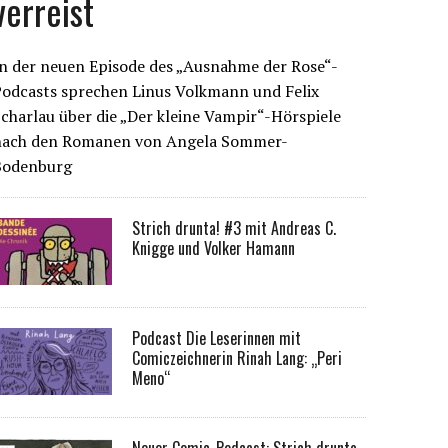
verreist
n der neuen Episode des „Ausnahme der Rose“-
Podcasts sprechen Linus Volkmann und Felix
charlau über die „Der kleine Vampir“-Hörspiele
nach den Romanen von Angela Sommer-
Bodenburg
Strich drunta! #3 mit Andreas C.
Knigge und Volker Hamann
Podcast Die Leserinnen mit
Comiczeichnerin Rinah Lang: „Peri
Meno“
Neuer Comic-Podcast: Strich drunta