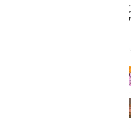
„
v
F