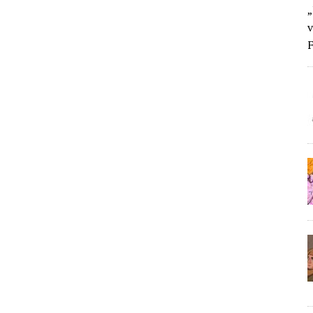
„
v
F