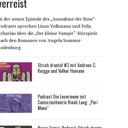
verreist
n der neuen Episode des „Ausnahme der Rose“-
Podcasts sprechen Linus Volkmann und Felix
charlau über die „Der kleine Vampir“-Hörspiele
nach den Romanen von Angela Sommer-
Bodenburg
Strich drunta! #3 mit Andreas C.
Knigge und Volker Hamann
Podcast Die Leserinnen mit
Comiczeichnerin Rinah Lang: „Peri
Meno“
Neuer Comic-Podcast: Strich drunta