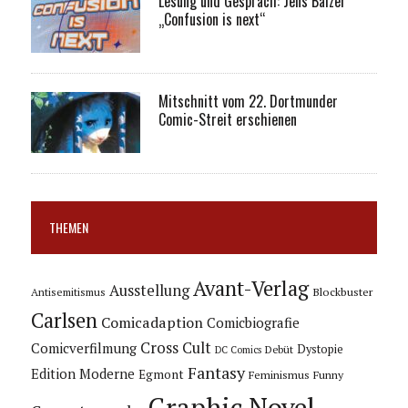
Lesung und Gespräch: Jens Balzer
„Confusion is next“
Mitschnitt vom 22. Dortmunder
Comic-Streit erschienen
THEMEN
Avant-Verlag
Ausstellung
Blockbuster
Antisemitismus
Carlsen
Comicadaption
Comicbiografie
Cross Cult
Comicverfilmung
Dystopie
Debüt
DC Comics
Fantasy
Edition Moderne
Egmont
Feminismus
Funny
Graphic Novel