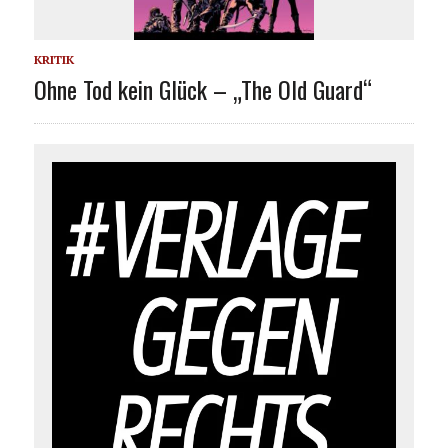
KRITIK
Ohne Tod kein Glück – „The Old Guard“