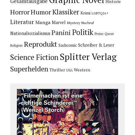
Gesamtausgabe
Historie
Horror
Humor
Klassiker
Krimi
LGBTQIA+
Literatur
Manga
Marvel
Mystery
Nachruf
Politik
Panini
Nationalsozialismus
Preise
Queer
Reprodukt
Schreiber & Leser
Sachcomic
Religion
Splitter Verlag
Science Fiction
Superhelden
Thriller
Western
USA