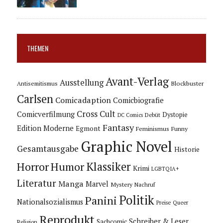
THEMEN
Avant-Verlag
Ausstellung
Blockbuster
Antisemitismus
Carlsen
Comicadaption
Comicbiografie
Cross Cult
Comicverfilmung
Dystopie
Debüt
DC Comics
Fantasy
Edition Moderne
Egmont
Feminismus
Funny
Graphic Novel
Gesamtausgabe
Historie
Horror
Humor
Klassiker
Krimi
LGBTQIA+
Literatur
Manga
Marvel
Mystery
Nachruf
Politik
Panini
Nationalsozialismus
Preise
Queer
Reprodukt
Schreiber & Leser
Sachcomic
Religion