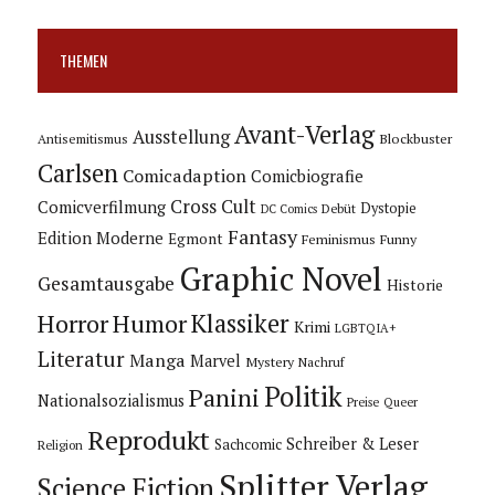
THEMEN
Avant-Verlag
Ausstellung
Blockbuster
Antisemitismus
Carlsen
Comicadaption
Comicbiografie
Cross Cult
Comicverfilmung
Dystopie
Debüt
DC Comics
Fantasy
Edition Moderne
Egmont
Feminismus
Funny
Graphic Novel
Gesamtausgabe
Historie
Horror
Humor
Klassiker
Krimi
LGBTQIA+
Literatur
Manga
Marvel
Mystery
Nachruf
Politik
Panini
Nationalsozialismus
Preise
Queer
Reprodukt
Schreiber & Leser
Sachcomic
Religion
Splitter Verlag
Science Fiction