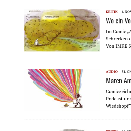
KRITIK
4. NO
Wo ein Vo
Im Comic „A
Schrecken d
Von IMKE 
AUDIO
31. O
Maren Am
Comiczeich
Podcast un
Wiedehopf