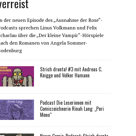
verreist
n der neuen Episode des „Ausnahme der Rose“-
Podcasts sprechen Linus Volkmann und Felix
charlau über die „Der kleine Vampir“-Hörspiele
nach den Romanen von Angela Sommer-
Bodenburg
Strich drunta! #3 mit Andreas C.
Knigge und Volker Hamann
Podcast Die Leserinnen mit
Comiczeichnerin Rinah Lang: „Peri
Meno“
Neuer Comic-Podcast: Strich drunta