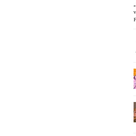
„
v
F