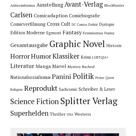
Avant-Verlag
Ausstellung
Blockbuster
Antisemitismus
Carlsen
Comicadaption
Comicbiografie
Cross Cult
Comicverfilmung
Dystopie
Debüt
DC Comics
Fantasy
Edition Moderne
Egmont
Feminismus
Funny
Graphic Novel
Gesamtausgabe
Historie
Horror
Humor
Klassiker
Krimi
LGBTQIA+
Literatur
Manga
Marvel
Mystery
Nachruf
Politik
Panini
Nationalsozialismus
Preise
Queer
Reprodukt
Schreiber & Leser
Sachcomic
Religion
Splitter Verlag
Science Fiction
Superhelden
Thriller
Western
USA