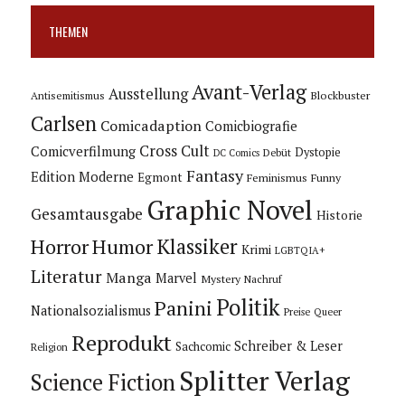
THEMEN
Avant-Verlag
Ausstellung
Blockbuster
Antisemitismus
Carlsen
Comicadaption
Comicbiografie
Cross Cult
Comicverfilmung
Dystopie
Debüt
DC Comics
Fantasy
Edition Moderne
Egmont
Feminismus
Funny
Graphic Novel
Gesamtausgabe
Historie
Horror
Humor
Klassiker
Krimi
LGBTQIA+
Literatur
Manga
Marvel
Mystery
Nachruf
Politik
Panini
Nationalsozialismus
Preise
Queer
Reprodukt
Schreiber & Leser
Sachcomic
Religion
Splitter Verlag
Science Fiction