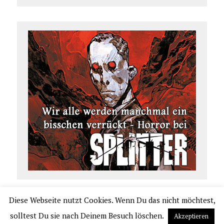
Diese Webseite nutzt Cookies. Wenn Du das nicht möchtest,
COPYRIGHT 2026 | COMIC.DE
solltest Du sie nach Deinem Besuch löschen.
Akzeptieren
|
IMPRESSUM
|
DATENSCHUTZERKLÄRUNG
|
VERLAGSAUSLIEFERUNG UND VER