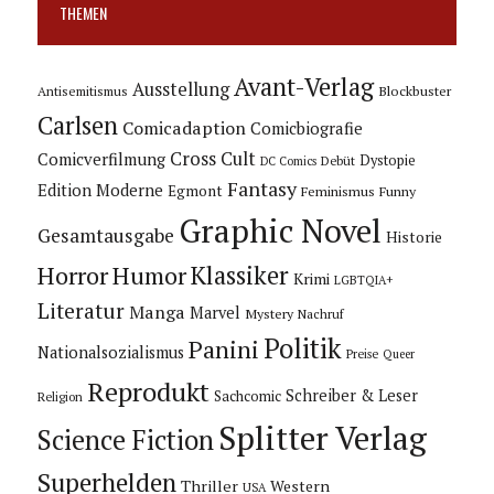
THEMEN
Avant-Verlag
Ausstellung
Blockbuster
Antisemitismus
Carlsen
Comicadaption
Comicbiografie
Cross Cult
Comicverfilmung
Dystopie
Debüt
DC Comics
Fantasy
Edition Moderne
Egmont
Feminismus
Funny
Graphic Novel
Gesamtausgabe
Historie
Horror
Humor
Klassiker
Krimi
LGBTQIA+
Literatur
Manga
Marvel
Mystery
Nachruf
Politik
Panini
Nationalsozialismus
Preise
Queer
Reprodukt
Schreiber & Leser
Sachcomic
Religion
Splitter Verlag
Science Fiction
Superhelden
Thriller
Western
USA