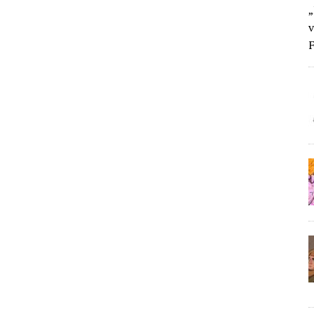
„
v
F