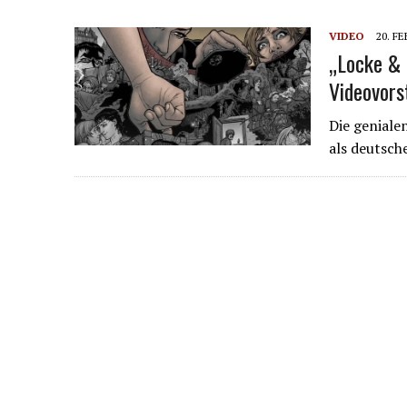
VIDEO
20. F
„Locke & 
Videovors
Die geniale
als deutsch