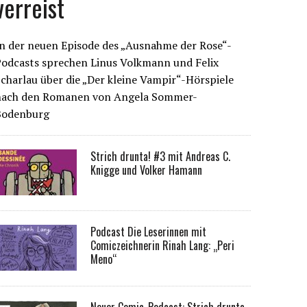
verreist
n der neuen Episode des „Ausnahme der Rose“-
Podcasts sprechen Linus Volkmann und Felix
charlau über die „Der kleine Vampir“-Hörspiele
nach den Romanen von Angela Sommer-
Bodenburg
Strich drunta! #3 mit Andreas C.
Knigge und Volker Hamann
Podcast Die Leserinnen mit
Comiczeichnerin Rinah Lang: „Peri
Meno“
Neuer Comic-Podcast: Strich drunta