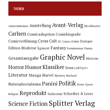
THEMEN
Avant-Verlag
Ausstellung
Blockbuster
Antisemitismus
Carlsen
Comicadaption
Comicbiografie
Cross Cult
Comicverfilmung
Dystopie
Debüt
DC Comics
Fantasy
Edition Moderne
Egmont
Feminismus
Funny
Graphic Novel
Gesamtausgabe
Historie
Horror
Humor
Klassiker
Krimi
LGBTQIA+
Literatur
Manga
Marvel
Mystery
Nachruf
Politik
Panini
Nationalsozialismus
Preise
Queer
Reprodukt
Schreiber & Leser
Sachcomic
Religion
Splitter Verlag
Science Fiction