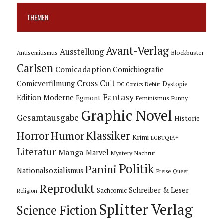
THEMEN
Avant-Verlag
Ausstellung
Blockbuster
Antisemitismus
Carlsen
Comicadaption
Comicbiografie
Cross Cult
Comicverfilmung
Dystopie
Debüt
DC Comics
Fantasy
Edition Moderne
Egmont
Feminismus
Funny
Graphic Novel
Gesamtausgabe
Historie
Horror
Humor
Klassiker
Krimi
LGBTQIA+
Literatur
Manga
Marvel
Mystery
Nachruf
Politik
Panini
Nationalsozialismus
Preise
Queer
Reprodukt
Schreiber & Leser
Sachcomic
Religion
Splitter Verlag
Science Fiction