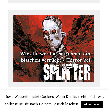
Diese Webseite nutzt Cookies. Wenn Du das nicht möchtest,
COPYRIGHT 2026 | COMIC.DE
solltest Du sie nach Deinem Besuch löschen.
Akzeptieren
|
IMPRESSUM
|
DATENSCHUTZERKLÄRUNG
|
VERLAGSAUSLIEFERUNG UND VER