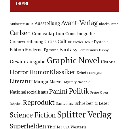
THEMEN
Avant-Verlag
Ausstellung
Blockbuster
Antisemitismus
Carlsen
Comicadaption
Comicbiografie
Cross Cult
Comicverfilmung
Dystopie
Debüt
DC Comics
Fantasy
Edition Moderne
Egmont
Feminismus
Funny
Graphic Novel
Gesamtausgabe
Historie
Horror
Humor
Klassiker
Krimi
LGBTQIA+
Literatur
Manga
Marvel
Mystery
Nachruf
Politik
Panini
Nationalsozialismus
Preise
Queer
Reprodukt
Schreiber & Leser
Sachcomic
Religion
Splitter Verlag
Science Fiction
Superhelden
Thriller
Western
USA