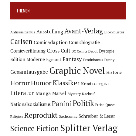
THEMEN
Avant-Verlag
Ausstellung
Blockbuster
Antisemitismus
Carlsen
Comicadaption
Comicbiografie
Cross Cult
Comicverfilmung
Dystopie
Debüt
DC Comics
Fantasy
Edition Moderne
Egmont
Feminismus
Funny
Graphic Novel
Gesamtausgabe
Historie
Horror
Humor
Klassiker
Krimi
LGBTQIA+
Literatur
Manga
Marvel
Mystery
Nachruf
Politik
Panini
Nationalsozialismus
Preise
Queer
Reprodukt
Schreiber & Leser
Sachcomic
Religion
Splitter Verlag
Science Fiction