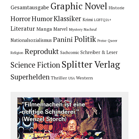
Graphic Novel
Gesamtausgabe
Historie
Horror
Humor
Klassiker
Krimi
LGBTQIA+
Literatur
Manga
Marvel
Mystery
Nachruf
Politik
Panini
Nationalsozialismus
Preise
Queer
Reprodukt
Schreiber & Leser
Sachcomic
Religion
Splitter Verlag
Science Fiction
Superhelden
Thriller
Western
USA