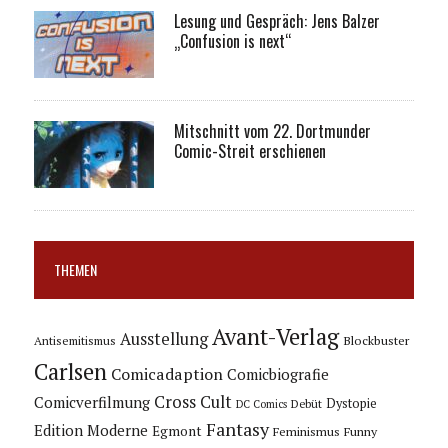
Lesung und Gespräch: Jens Balzer
„Confusion is next“
Mitschnitt vom 22. Dortmunder
Comic-Streit erschienen
THEMEN
Avant-Verlag
Ausstellung
Blockbuster
Antisemitismus
Carlsen
Comicadaption
Comicbiografie
Cross Cult
Comicverfilmung
Dystopie
Debüt
DC Comics
Fantasy
Edition Moderne
Egmont
Feminismus
Funny