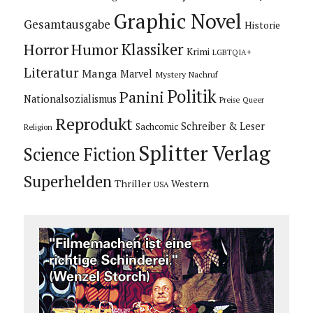
Graphic Novel
Gesamtausgabe
Historie
Horror
Humor
Klassiker
Krimi
LGBTQIA+
Literatur
Manga
Marvel
Mystery
Nachruf
Politik
Panini
Nationalsozialismus
Preise
Queer
Reprodukt
Schreiber & Leser
Sachcomic
Religion
Splitter Verlag
Science Fiction
Superhelden
Thriller
Western
USA