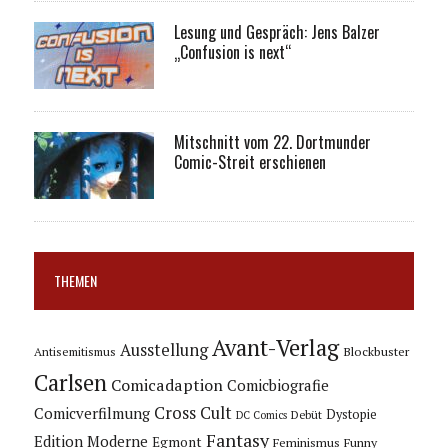
Lesung und Gespräch: Jens Balzer
„Confusion is next“
Mitschnitt vom 22. Dortmunder
Comic-Streit erschienen
THEMEN
Avant-Verlag
Ausstellung
Blockbuster
Antisemitismus
Carlsen
Comicadaption
Comicbiografie
Cross Cult
Comicverfilmung
Dystopie
Debüt
DC Comics
Fantasy
Edition Moderne
Egmont
Feminismus
Funny