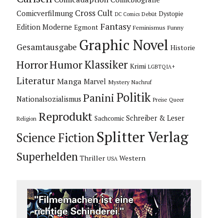
Cross Cult
Comicverfilmung
Dystopie
Debüt
DC Comics
Fantasy
Edition Moderne
Egmont
Feminismus
Funny
Graphic Novel
Gesamtausgabe
Historie
Horror
Humor
Klassiker
Krimi
LGBTQIA+
Literatur
Manga
Marvel
Mystery
Nachruf
Politik
Panini
Nationalsozialismus
Preise
Queer
Reprodukt
Schreiber & Leser
Sachcomic
Religion
Splitter Verlag
Science Fiction
Superhelden
Thriller
Western
USA