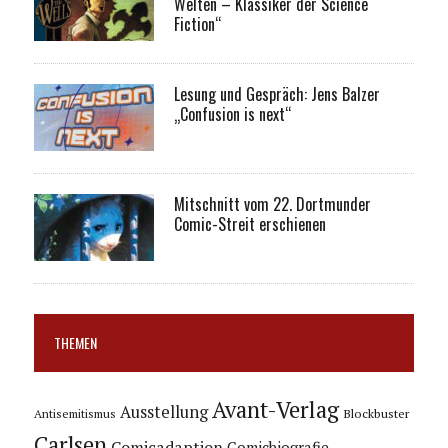
Welten – Klassiker der Science
Fiction“
Lesung und Gespräch: Jens Balzer
„Confusion is next“
Mitschnitt vom 22. Dortmunder
Comic-Streit erschienen
THEMEN
Avant-Verlag
Ausstellung
Blockbuster
Antisemitismus
Carlsen
Comicadaption
Comicbiografie