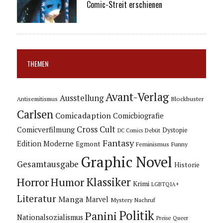
Comic-Streit erschienen
THEMEN
Avant-Verlag
Ausstellung
Blockbuster
Antisemitismus
Carlsen
Comicadaption
Comicbiografie
Cross Cult
Comicverfilmung
Dystopie
Debüt
DC Comics
Fantasy
Edition Moderne
Egmont
Feminismus
Funny
Graphic Novel
Gesamtausgabe
Historie
Horror
Humor
Klassiker
Krimi
LGBTQIA+
Literatur
Manga
Marvel
Mystery
Nachruf
Politik
Panini
Nationalsozialismus
Preise
Queer