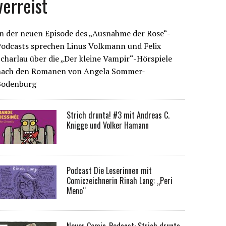
verreist
n der neuen Episode des „Ausnahme der Rose“-
Podcasts sprechen Linus Volkmann und Felix
charlau über die „Der kleine Vampir“-Hörspiele
nach den Romanen von Angela Sommer-
Bodenburg
Strich drunta! #3 mit Andreas C.
Knigge und Volker Hamann
Podcast Die Leserinnen mit
Comiczeichnerin Rinah Lang: „Peri
Meno“
Neuer Comic-Podcast: Strich drunta