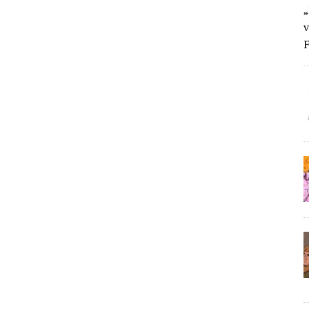
„
v
F