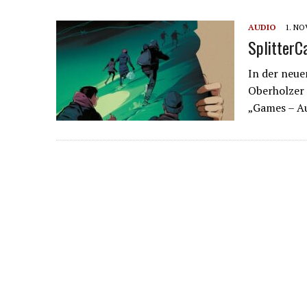
AUDIO
1. NO
SplitterC
In der neue
Oberholzer 
„Games – A