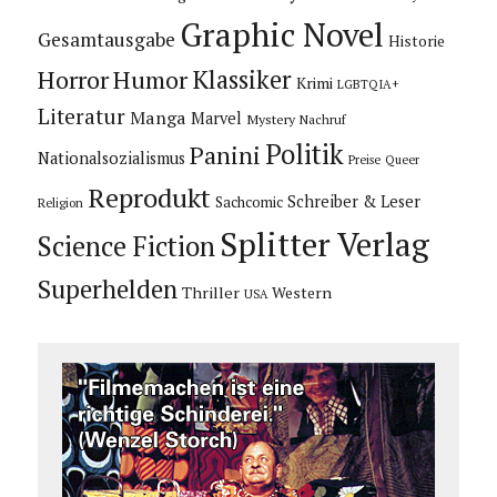
Graphic Novel
Gesamtausgabe
Historie
Horror
Humor
Klassiker
Krimi
LGBTQIA+
Literatur
Manga
Marvel
Mystery
Nachruf
Politik
Panini
Nationalsozialismus
Preise
Queer
Reprodukt
Schreiber & Leser
Sachcomic
Religion
Splitter Verlag
Science Fiction
Superhelden
Thriller
Western
USA