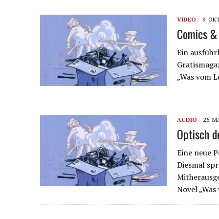
VIDEO
9. OK
Comics & 
Ein ausführ
Gratismagaz
„Was vom Le
AUDIO
26. M
Optisch d
Eine neue P
Diesmal spr
Mitherausg
Novel „Was 