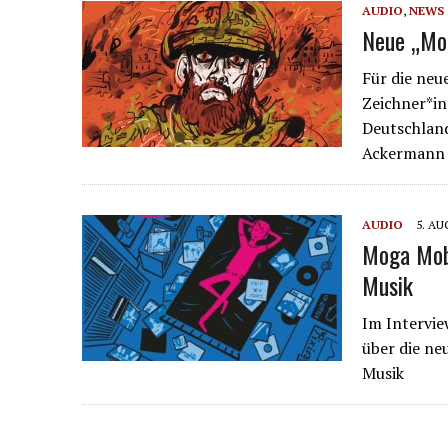
AUDIO
,
NEWS
Neue „Mo
Für die ne
Zeichner*in
Deutschland
Ackermann 
AUDIO
5. AU
Moga Mobo
Musik
Im Intervie
über die n
Musik