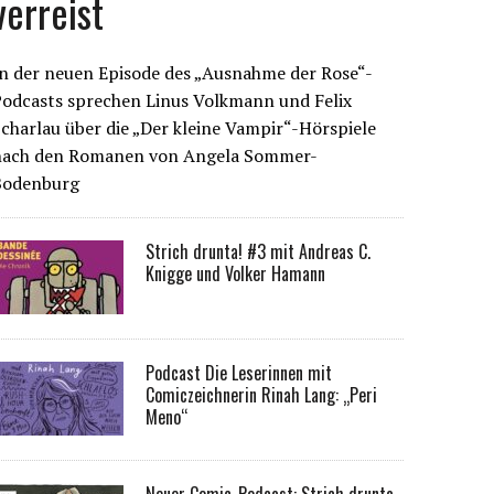
verreist
n der neuen Episode des „Ausnahme der Rose“-
Podcasts sprechen Linus Volkmann und Felix
charlau über die „Der kleine Vampir“-Hörspiele
nach den Romanen von Angela Sommer-
Bodenburg
Strich drunta! #3 mit Andreas C.
Knigge und Volker Hamann
Podcast Die Leserinnen mit
Comiczeichnerin Rinah Lang: „Peri
Meno“
Neuer Comic-Podcast: Strich drunta