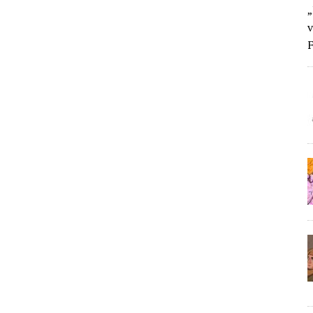
„
v
F