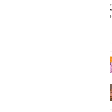
„
v
F