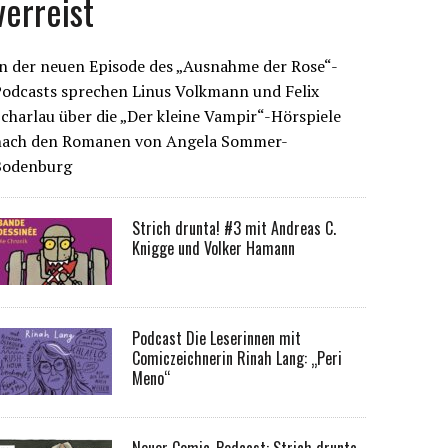
verreist
n der neuen Episode des „Ausnahme der Rose“-
Podcasts sprechen Linus Volkmann und Felix
charlau über die „Der kleine Vampir“-Hörspiele
nach den Romanen von Angela Sommer-
Bodenburg
Strich drunta! #3 mit Andreas C.
Knigge und Volker Hamann
Podcast Die Leserinnen mit
Comiczeichnerin Rinah Lang: „Peri
Meno“
Neuer Comic-Podcast: Strich drunta