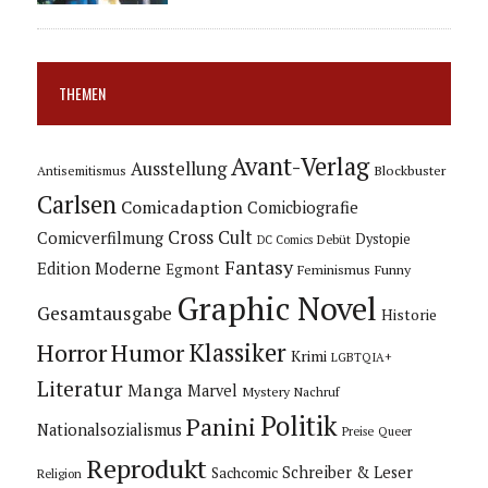
THEMEN
Avant-Verlag
Ausstellung
Blockbuster
Antisemitismus
Carlsen
Comicadaption
Comicbiografie
Cross Cult
Comicverfilmung
Dystopie
Debüt
DC Comics
Fantasy
Edition Moderne
Egmont
Feminismus
Funny
Graphic Novel
Gesamtausgabe
Historie
Horror
Humor
Klassiker
Krimi
LGBTQIA+
Literatur
Manga
Marvel
Mystery
Nachruf
Politik
Panini
Nationalsozialismus
Preise
Queer
Reprodukt
Schreiber & Leser
Sachcomic
Religion