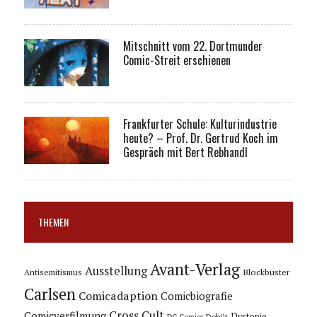
Mitschnitt vom 22. Dortmunder
Comic-Streit erschienen
Frankfurter Schule: Kulturindustrie
heute? – Prof. Dr. Gertrud Koch im
Gespräch mit Bert Rebhandl
THEMEN
Avant-Verlag
Ausstellung
Blockbuster
Antisemitismus
Carlsen
Comicadaption
Comicbiografie
Cross Cult
Comicverfilmung
Dystopie
Debüt