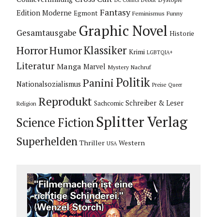
DC Comics
Fantasy
Edition Moderne
Egmont
Feminismus
Funny
Graphic Novel
Gesamtausgabe
Historie
Horror
Humor
Klassiker
Krimi
LGBTQIA+
Literatur
Manga
Marvel
Mystery
Nachruf
Politik
Panini
Nationalsozialismus
Preise
Queer
Reprodukt
Schreiber & Leser
Sachcomic
Religion
Splitter Verlag
Science Fiction
Superhelden
Thriller
Western
USA