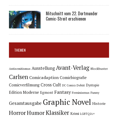
Mitschnitt vom 22. Dortmunder
Comic-Streit erschienen
THEMEN
Avant-Verlag
Ausstellung
Blockbuster
Antisemitismus
Carlsen
Comicadaption
Comicbiografie
Cross Cult
Comicverfilmung
Dystopie
Debüt
DC Comics
Fantasy
Edition Moderne
Egmont
Feminismus
Funny
Graphic Novel
Gesamtausgabe
Historie
Horror
Humor
Klassiker
Krimi
LGBTQIA+